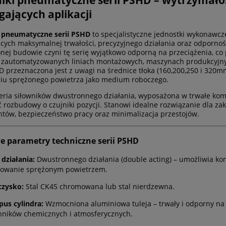
ających aplikacji
i pneumatyczne serii PSHD
to specjalistyczne jednostki wykonawc
ych maksymalnej trwałości, precyzyjnego działania oraz odpornośc
ej budowie czyni tę serię wyjątkowo odporną na przeciążenia, co
, zautomatyzowanych liniach montażowych, maszynach produkcyjnyc
D przeznaczona jest z uwagi na średnice tłoka (160,200,250 i 320
iu sprężonego powietrza jako medium roboczego.
eria siłowników dwustronnego działania, wyposażona w trwałe ko
 rozbudowy o czujniki pozycji. Stanowi idealne rozwiązanie dla zak
ów, bezpieczeństwo pracy oraz minimalizacja przestojów.
e parametry techniczne serii PSHD
 działania:
Dwustronnego działania (double acting) – umożliwia ko
rowanie sprężonym powietrzem.
czysko:
Stal CK45 chromowana lub stal nierdzewna.
pus cylindra:
Wzmocniona aluminiowa tuleja – trwały i odporny na 
nników chemicznych i atmosferycznych.