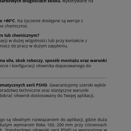
ndardowych długościach skoku
, wykonywane na
o +80°C
. Na życzenie dostępne są wersje z
ne chemicznie.
zym lub chemicznym?
kacji w dużej wilgotności lub przy kontakcie z
iacz do pracy w dużym zapyleniu.
a siła, skok roboczy, sposób montażu oraz warunki
orze i konfiguracji siłownika dopasowanego do
r
Siłownik FMS080.0060.00
Sprężarka ś
5,5/
matycznych serii PSHD
. Gwarantujemy szeroki wybór
radztwo techniczne oraz elastyczne warunki
353,03 zł
13 266
obrać siłownik dostosowany do Twojej aplikacji,
470,71 zł
Cena regularna:
Cena regularna
353,03 zł
Najniższa cena:
Najniższa cena:
tego są idealnym rozwiązaniem do aplikacji, gdzie duża
do koszyka
d
 dużym wymiarom tłoka 160, 200 mm przy ciśnieniach
h. Standardowo siłowniki serii PSHD są wyposażone w