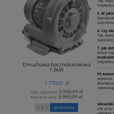
Tak. Poza
indywidua
5. W jaki
Standard
uszczelni
6. Czy s
Tak, mamy
substanc
7. Jak do
Dobór odp
środowi
indywidua
 Walter
Dmuchawa bocznokanałowa
Pompa 
00
1.5kW
PS Auto
wykonań, 
1 770,01 zł
współprac
zapewniaj
,00 zł
2 950,01 zł
Cena regularna:
Cena r
,59 zł
2 950,01 zł
Najniższa cena:
Najni
Siłownik
ka
do koszyka
siła przy
układów p