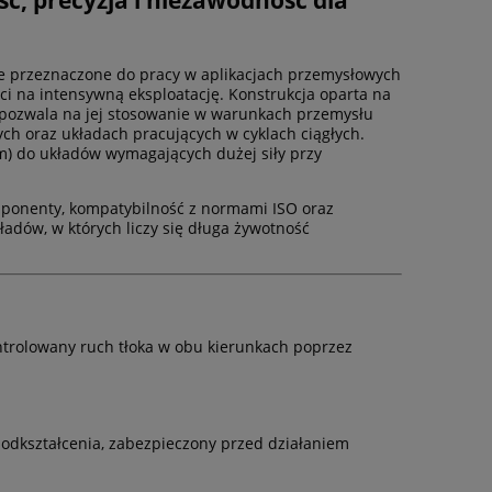
ze przeznaczone do pracy w aplikacjach przemysłowych
i na intensywną eksploatację. Konstrukcja oparta na
 pozwala na jej stosowanie w warunkach przemysłu
h oraz układach pracujących w cyklach ciągłych.
mm) do układów wymagających dużej siły przy
mponenty, kompatybilność z normami ISO oraz
ładów, w których liczy się długa żywotność
ntrolowany ruch tłoka w obu kierunkach poprzez
odkształcenia, zabezpieczony przed działaniem