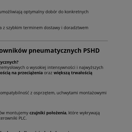
 umożliwiają optymalny dobór do konkretnych
ka z szybkim terminem dostawy i doradztwem
y
Przewód poliuretanowy PU
Przewód pn
siłowników pneumatycznych PSHD
transparentny 8x5mm
poliuretanowy
12x
tycznych?
rzemysłowych o wysokiej intensywności i najwyższych
3,41 zł
6,2
ścią na przeciążenia
oraz
większą trwałością
do koszyka
d
 kompatybilność z osprzętem, uchwytami montażowymi
ytów montujemy
czujniki położenia
, które wykrywają
terowniki PLC.