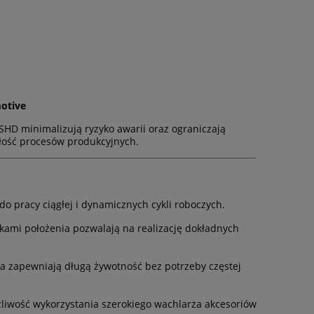
otive
PSHD minimalizują ryzyko awarii oraz ograniczają
głość procesów produkcyjnych.
o pracy ciągłej i dynamicznych cykli roboczych.
nikami położenia pozwalają na realizację dokładnych
wa zapewniają długą żywotność bez potrzeby częstej
iwość wykorzystania szerokiego wachlarza akcesoriów