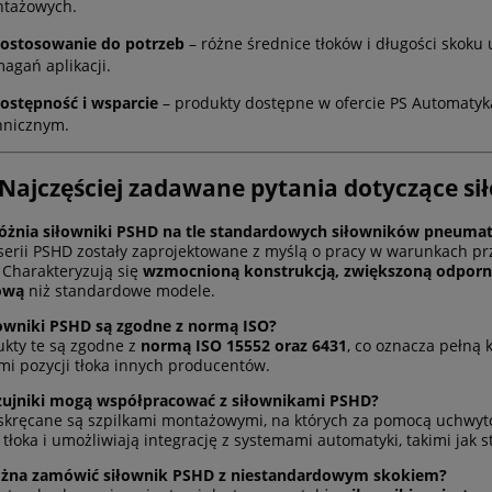
tażowych.
ostosowanie do potrzeb
– różne średnice tłoków i długości skoku
agań aplikacji.
ostępność i wsparcie
– produkty dostępne w ofercie PS Automaty
hnicznym.
ód pneumatyczny
Wąż zbrojony wzmacnian
 Najczęściej zadawane pytania dotyczące 
tanowy PU niebieski
niebieski DN12.5 mm
8x5mm
różnia siłowniki PSHD na tle standardowych siłowników pneuma
 serii PSHD zostały zaprojektowane z myślą o pracy w warunkach p
3,20 zł
5,35 zł
 Charakteryzują się
wzmocnioną konstrukcją, zwiększoną odporno
ową
niż standardowe modele.
do koszyka
do koszyka
łowniki PSHD są zgodne z normą ISO?
ukty te są zgodne z
normą ISO 15552 oraz 6431
, co oznacza pełną
ami pozycji tłoka innych producentów.
 czujniki mogą współpracować z siłownikami PSHD?
 skręcane są szpilkami montażowymi, na których za pomocą uchw
 tłoka i umożliwiają integrację z systemami automatyki, takimi jak s
ożna zamówić siłownik PSHD z niestandardowym skokiem?