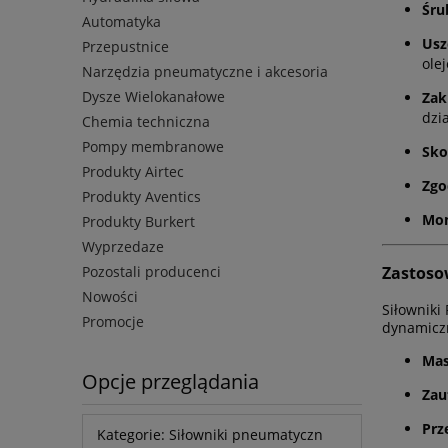
Śru
Automatyka
Usz
Przepustnice
ole
Narzędzia pneumatyczne i akcesoria
Dysze Wielokanałowe
Zak
dzia
Chemia techniczna
Pompy membranowe
Sko
Produkty Airtec
Zgo
Produkty Aventics
Mon
Produkty Burkert
Wyprzedaze
Pozostali producenci
Zastoso
Nowości
Siłowniki
Promocje
dynamiczn
Mas
Opcje przeglądania
Zau
Prz
Kategorie: Siłowniki pneumatyczn