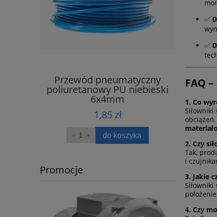
mon
✅
D
wym
✅
D
tec
wany
Przewód pneumatyczny
Przew
FAQ –
 6x4 mm
poliuretanowy PU niebieski
poliure
6x4mm
1. Co wy
Siłowniki
1,85 zł
obciążeń.
materiał
ka
do koszyka
2. Czy si
Tak, prod
i czujnik
Promocje
3. Jakie
Siłowniki
położenie
4. Czy m