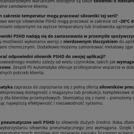
 standardowymi wariantami dostępne są także
siłowniki o niesta
lne zamówienie klienta.
m zakresie temperatur mogą pracować siłowniki tej serii?
owe wersje siłowników PSHD mogą pracować w zakresie od
–20°C d
eniami odpornymi na wyższe temperatury lub środowiska agresyw
iłowniki PSHD nadają się do zastosowania w przemyśle spożywc
 możliwość wykonania wersji z
nierdzewnym tłoczyskiem
do apli
jami chemicznymi. Dodatkowo możemy zamontować metalowy zgarn
brać odpowiedni siłownik PSHD do swojej aplikacji?
owiedniego modelu zależy od wielu czynników, takich jak
wymagan
skowe
. Zespół PS Automatyka oferuje profesjonalne wsparcie w dob
lnych potrzeb klienta.
tłokowa Walter GK
Osuszacz ziębniczy Walte
420
WDF 155
matyka
zaprasza do zapoznania się z pełną ofertą
siłowników pneu
ekspresową dostępność z magazynu lub produkcji, kompleksowe do
938,40 zł
9 669,47 zł
y dla klientów przemysłowych. Skontaktuj się z nami – pomożemy d
ąc najwyższą efektywność i niezawodność systemu.
1 020,00 zł
10 743,85 zł
egularna:
Cena regularna:
938,40 zł
9 669,47 zł
ższa cena:
Najniższa cena:
i pneumatyczne serii PSHD
to siłowniki dużych średnic tłoka, dla
do koszyka
do koszyka
 wykorzystaniu siłownika pneumatycznego jest wymagana. Dzięki
neumatycznych możliwe jest osiąganie nacisku liczonego w tonac