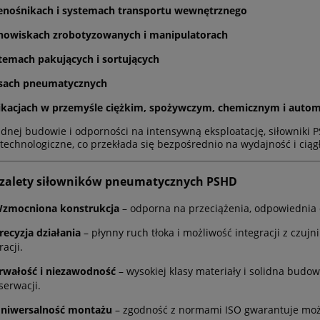
enośnikach i systemach transportu wewnętrznego
nowiskach zrobotyzowanych i manipulatorach
temach pakujących i sortujących
sach pneumatycznych
ikacjach w przemyśle ciężkim, spożywczym, chemicznym i autom
lidnej budowie i odporności na intensywną eksploatację, siłowniki 
 technologiczne, co przekłada się bezpośrednio na wydajność i cią
zalety siłowników pneumatycznych PSHD
zmocniona konstrukcja
– odporna na przeciążenia, odpowiednia d
recyzja działania
– płynny ruch tłoka i możliwość integracji z czuj
acji.
rwałość i niezawodność
– wysokiej klasy materiały i solidna budo
serwacji.
niwersalność montażu
– zgodność z normami ISO gwarantuje możl