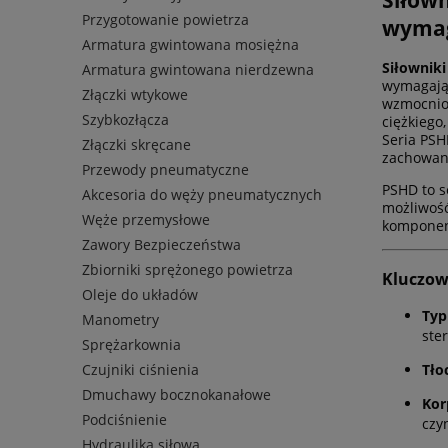
Przygotowanie powietrza
wymag
Armatura gwintowana mosiężna
Siłownik
Armatura gwintowana nierdzewna
wymagając
Złączki wtykowe
wzmocnion
Szybkozłącza
ciężkiego
Seria PSH
Złączki skręcane
zachowan
Przewody pneumatyczne
PSHD to s
Akcesoria do węży pneumatycznych
możliwość
Węże przemysłowe
komponent
Zawory Bezpieczeństwa
Zbiorniki sprężonego powietrza
Kluczow
Oleje do układów
Typ
Manometry
ste
Sprężarkownia
Tło
Czujniki ciśnienia
Dmuchawy bocznokanałowe
Kor
Podciśnienie
czy
Hydraulika siłowa