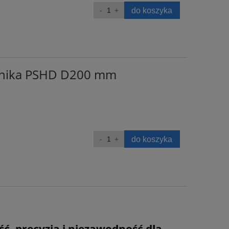
do koszyka
ownika PSHD D200 mm
do koszyka
ć, precyzja i niezawodność dla