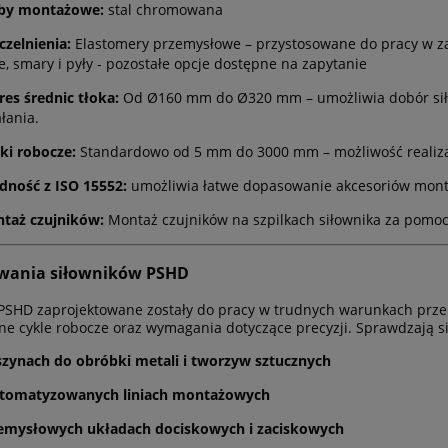
by montażowe:
stal chromowana
czelnienia:
Elastomery przemysłowe – przystosowane do pracy w za
je, smary i pyły - pozostałe opcje dostępne na zapytanie
res średnic tłoka:
Od Ø160 mm do Ø320 mm – umożliwia dobór siło
łania.
ki robocze:
Standardowo od 5 mm do 3000 mm – możliwość realiza
dność z ISO 15552:
umożliwia łatwe dopasowanie akcesoriów mont
taż czujników:
Montaż czujników na szpilkach siłownika za pomo
wania siłowników PSHD
 PSHD zaprojektowane zostały do pracy w trudnych warunkach prze
e cykle robocze oraz wymagania dotyczące precyzji. Sprawdzają si
zynach do obróbki metali i tworzyw sztucznych
tomatyzowanych liniach montażowych
emysłowych układach dociskowych i zaciskowych