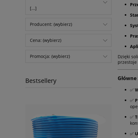
Prz
[...]
Sta
Producent: (wybierz)
Sys
Pra
Cena: (wybierz)
Apl
Promocja: (wybierz)
Dzięki so
przestoje
Główne 
Bestsellery
✅
W
✅
P
oper
✅
T
kon
✅
U