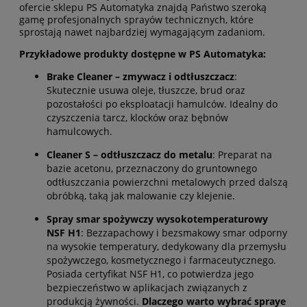
ofercie sklepu PS Automatyka znajdą Państwo szeroką
gamę profesjonalnych sprayów technicznych, które
sprostają nawet najbardziej wymagającym zadaniom.
Przykładowe produkty dostępne w PS Automatyka:
Brake Cleaner – zmywacz i odtłuszczacz
:
Skutecznie usuwa oleje, tłuszcze, brud oraz
pozostałości po eksploatacji hamulców. Idealny do
czyszczenia tarcz, klocków oraz bębnów
hamulcowych.
Cleaner S – odtłuszczacz do metalu
:
Preparat na
bazie acetonu, przeznaczony do gruntownego
odtłuszczania powierzchni metalowych przed dalszą
obróbką, taką jak malowanie czy klejenie.
Spray smar spożywczy wysokotemperaturowy
NSF H1
:
Bezzapachowy i bezsmakowy smar odporny
na wysokie temperatury, dedykowany dla przemysłu
spożywczego, kosmetycznego i farmaceutycznego.
Posiada certyfikat NSF H1, co potwierdza jego
bezpieczeństwo w aplikacjach związanych z
produkcją żywności.
Dlaczego warto wybrać spraye