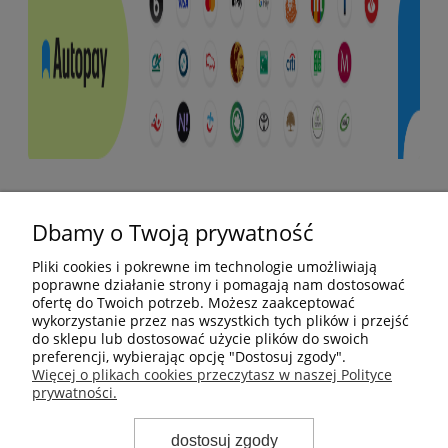
Pomoc
Dbamy o Twoją prywatność
Moje konto
Pliki cookies i pokrewne im technologie umożliwiają
poprawne działanie strony i pomagają nam dostosować
ofertę do Twoich potrzeb. Możesz zaakceptować
Płatności i dostawa
wykorzystanie przez nas wszystkich tych plików i przejść
do sklepu lub dostosować użycie plików do swoich
preferencji, wybierając opcję "Dostosuj zgody".
Informacje
Więcej o plikach cookies przeczytasz w naszej Polityce
prywatności.
O nas
dostosuj zgody