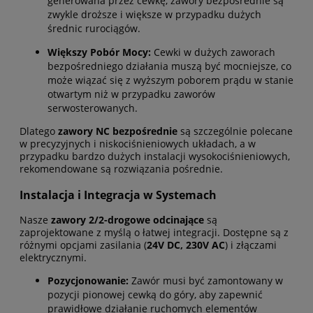
generowana przez cewkę, zawory bezpośrednie są
zwykle droższe i większe w przypadku dużych
średnic rurociągów.
Większy Pobór Mocy:
Cewki w dużych zaworach
bezpośredniego działania muszą być mocniejsze, co
może wiązać się z wyższym poborem prądu w stanie
otwartym niż w przypadku zaworów
serwosterowanych.
Dlatego
zawory NC bezpośrednie
są szczególnie polecane
w precyzyjnych i niskociśnieniowych układach, a w
przypadku bardzo dużych instalacji wysokociśnieniowych,
rekomendowane są rozwiązania pośrednie.
Instalacja i Integracja w Systemach
Nasze
zawory 2/2-drogowe odcinające
są
zaprojektowane z myślą o łatwej integracji. Dostępne są z
różnymi opcjami zasilania (
24V DC, 230V AC
) i złączami
elektrycznymi.
Pozycjonowanie:
Zawór musi być zamontowany w
pozycji pionowej cewką do góry, aby zapewnić
prawidłowe działanie ruchomych elementów