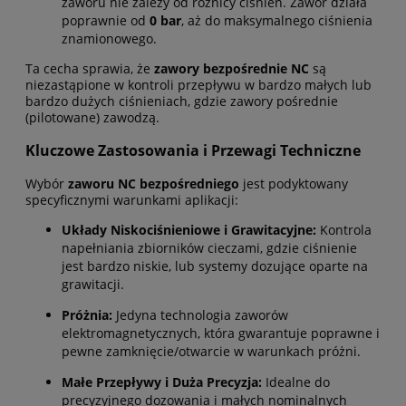
zaworu nie zależy od różnicy ciśnień. Zawór działa
poprawnie od
0 bar
, aż do maksymalnego ciśnienia
znamionowego.
Ta cecha sprawia, że
zawory bezpośrednie NC
są
niezastąpione w kontroli przepływu w bardzo małych lub
bardzo dużych ciśnieniach, gdzie zawory pośrednie
(pilotowane) zawodzą.
Kluczowe Zastosowania i Przewagi Techniczne
Wybór
zaworu NC bezpośredniego
jest podyktowany
specyficznymi warunkami aplikacji:
Układy Niskociśnieniowe i Grawitacyjne:
Kontrola
napełniania zbiorników cieczami, gdzie ciśnienie
jest bardzo niskie, lub systemy dozujące oparte na
grawitacji.
Próżnia:
Jedyna technologia zaworów
elektromagnetycznych, która gwarantuje poprawne i
pewne zamknięcie/otwarcie w warunkach próżni.
Małe Przepływy i Duża Precyzja:
Idealne do
precyzyjnego dozowania i małych nominalnych