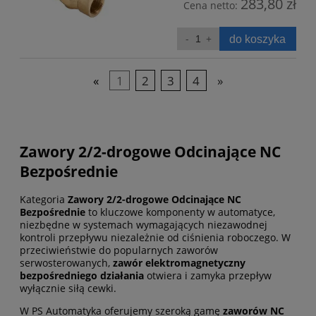
283,80 zł
Cena netto:
do koszyka
«
1
2
3
4
»
Zawory 2/2-drogowe Odcinające NC
Bezpośrednie
Kategoria
Zawory 2/2-drogowe Odcinające NC
Bezpośrednie
to kluczowe komponenty w automatyce,
niezbędne w systemach wymagających niezawodnej
kontroli przepływu niezależnie od ciśnienia roboczego. W
przeciwieństwie do popularnych zaworów
serwosterowanych,
zawór elektromagnetyczny
bezpośredniego działania
otwiera i zamyka przepływ
wyłącznie siłą cewki.
W PS Automatyka oferujemy szeroką gamę
zaworów NC