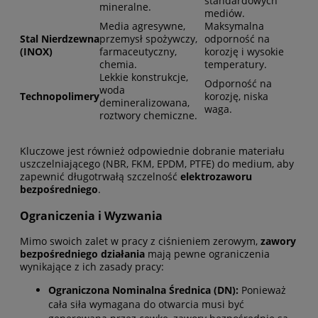
standardowych
mineralne.
mediów.
Media agresywne,
Maksymalna
Stal Nierdzewna
przemysł spożywczy,
odporność na
(INOX)
farmaceutyczny,
korozję i wysokie
chemia.
temperatury.
Lekkie konstrukcje,
Odporność na
woda
Technopolimery
korozję, niska
demineralizowana,
waga.
roztwory chemiczne.
Kluczowe jest również odpowiednie dobranie materiału
uszczelniającego (NBR, FKM, EPDM, PTFE) do medium, aby
zapewnić długotrwałą szczelność
elektrozaworu
bezpośredniego
.
Ograniczenia i Wyzwania
Mimo swoich zalet w pracy z ciśnieniem zerowym,
zawory
bezpośredniego działania
mają pewne ograniczenia
wynikające z ich zasady pracy:
Ograniczona Nominalna Średnica (DN):
Ponieważ
cała siła wymagana do otwarcia musi być