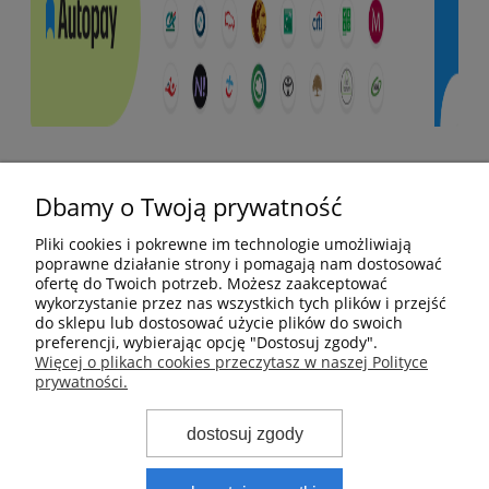
Pomoc
Dbamy o Twoją prywatność
Moje konto
Pliki cookies i pokrewne im technologie umożliwiają
poprawne działanie strony i pomagają nam dostosować
ofertę do Twoich potrzeb. Możesz zaakceptować
Płatności i dostawa
wykorzystanie przez nas wszystkich tych plików i przejść
do sklepu lub dostosować użycie plików do swoich
preferencji, wybierając opcję "Dostosuj zgody".
Informacje
Więcej o plikach cookies przeczytasz w naszej Polityce
prywatności.
O nas
dostosuj zgody