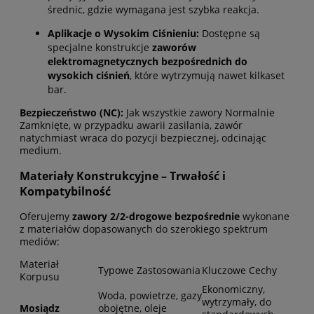
średnic, gdzie wymagana jest szybka reakcja.
Aplikacje o Wysokim Ciśnieniu:
Dostępne są
specjalne konstrukcje
zaworów
elektromagnetycznych bezpośrednich do
wysokich ciśnień
, które wytrzymują nawet kilkaset
bar.
Bezpieczeństwo (NC):
Jak wszystkie zawory Normalnie
Zamknięte, w przypadku awarii zasilania, zawór
natychmiast wraca do pozycji bezpiecznej, odcinając
medium.
Materiały Konstrukcyjne – Trwałość i
Kompatybilność
Oferujemy
zawory 2/2-drogowe bezpośrednie
wykonane
z materiałów dopasowanych do szerokiego spektrum
mediów:
Materiał
Typowe Zastosowania
Kluczowe Cechy
Korpusu
Ekonomiczny,
Woda, powietrze, gazy
wytrzymały, do
Mosiądz
obojętne, oleje