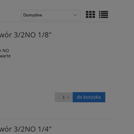
awór 3/2NO 1/8"
ne NO
twarte
do koszyka
awór 3/2NO 1/4"