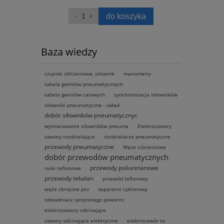
ka
do koszyka
Baza wiedzy
czujniki zbliżeniowe, siłownik
manometry
tabela gwintów pneumatycznych
tabela gwintów calowych
synchronizacja siłowników
siłowniki pneumatyczne - układ
dobór siłowników pneumatycznyc
wymiarowanie siłowników pneuma
Elektrozawory
zawory rozdzielające
rozdzielacze pneumatyczne
przewody pneumatyczne
Węże ciśnieniowe
dobór przewodów pneumatycznych
przewody poliuretanowe
rurki teflonowe
przewody tekalan
przewód teflonowy
węże zbrojone pcv
separator cyklonowy
odwadniacz sprężonego powietrz
elektrozawory odcinające
zawory odcinające elektryczne
elektrozawór nc