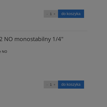
do koszyka
2 NO monostabilny 1/4"
ne NO
do koszyka