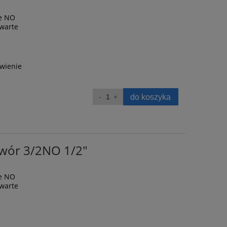
ne NO
twarte
wienie
do koszyka
awór 3/2NO 1/2"
ne NO
twarte