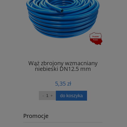
wany
Wąż zbrojony wzmacniany
Przew
 6x4 mm
niebieski DN12.5 mm
poliure
5,35 zł
ka
do koszyka
Promocje