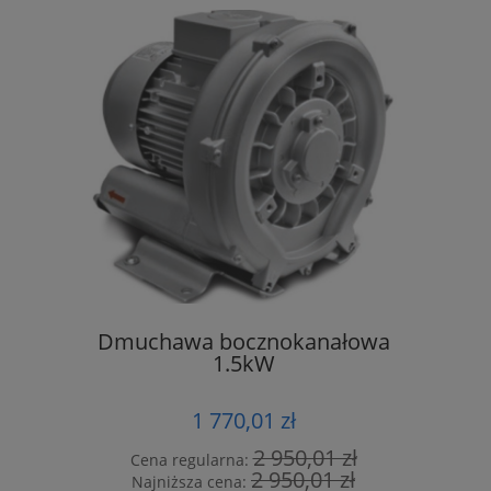
 Walter
Dmuchawa bocznokanałowa
Kompre
00
1.5kW
G
1 770,01 zł
,00 zł
2 950,01 zł
Cena regularna:
Cena r
,59 zł
2 950,01 zł
Najniższa cena:
Najniż