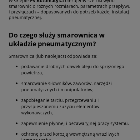
W sklepie
PS Automatyka
oferujemy szeroki wybór
smarownic o różnych rozmiarach, parametrach przepływu
i przyłączach – dopasowanych do potrzeb każdej instalacji
pneumatycznej.
Do czego służy smarownica w
układzie pneumatycznym?
Smarownica (lub naolejacz) odpowiada za:
podawanie drobnych dawek oleju do sprężonego
powietrza,
smarowanie siłowników, zaworów, narzędzi
pneumatycznych i manipulatorów,
zapobieganie tarciu, przegrzewaniu i
przyspieszonemu zużyciu elementów
wykonawczych,
zapewnienie płynnej i bezawaryjnej pracy systemu,
ochronę przed korozją wewnętrzną wrażliwych