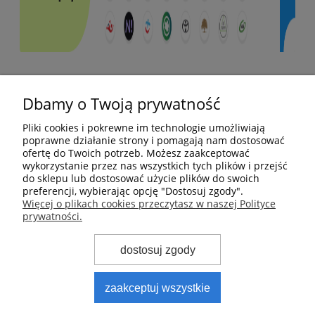
Pomoc
Dbamy o Twoją prywatność
Moje konto
Pliki cookies i pokrewne im technologie umożliwiają
poprawne działanie strony i pomagają nam dostosować
ofertę do Twoich potrzeb. Możesz zaakceptować
Płatności i dostawa
wykorzystanie przez nas wszystkich tych plików i przejść
do sklepu lub dostosować użycie plików do swoich
preferencji, wybierając opcję "Dostosuj zgody".
Informacje
Więcej o plikach cookies przeczytasz w naszej Polityce
prywatności.
O nas
dostosuj zgody
zaakceptuj wszystkie
PS Automatyka Pneumatyka Hydraulika
| ul. Gdańska
63, 83-330 Żukowo | NIP: 6842525367 | Tel.:
583 801 808