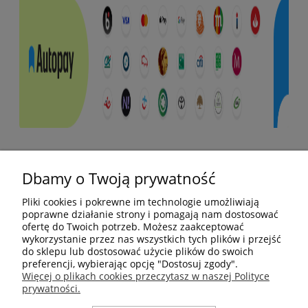
Pomoc
Dbamy o Twoją prywatność
Moje konto
Pliki cookies i pokrewne im technologie umożliwiają
poprawne działanie strony i pomagają nam dostosować
ofertę do Twoich potrzeb. Możesz zaakceptować
Płatności i dostawa
wykorzystanie przez nas wszystkich tych plików i przejść
do sklepu lub dostosować użycie plików do swoich
preferencji, wybierając opcję "Dostosuj zgody".
Informacje
Więcej o plikach cookies przeczytasz w naszej Polityce
prywatności.
O nas