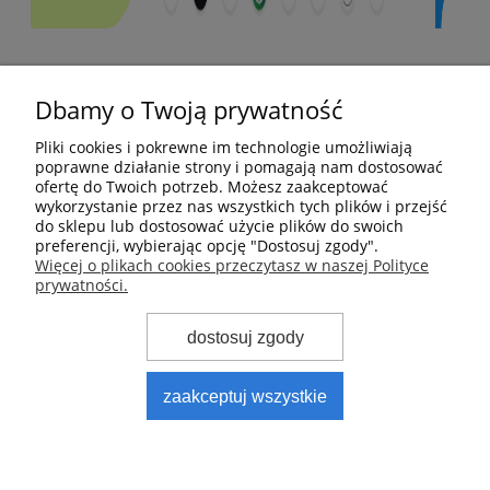
Pomoc
Dbamy o Twoją prywatność
Moje konto
Pliki cookies i pokrewne im technologie umożliwiają
poprawne działanie strony i pomagają nam dostosować
ofertę do Twoich potrzeb. Możesz zaakceptować
Płatności i dostawa
wykorzystanie przez nas wszystkich tych plików i przejść
do sklepu lub dostosować użycie plików do swoich
preferencji, wybierając opcję "Dostosuj zgody".
Informacje
Więcej o plikach cookies przeczytasz w naszej Polityce
prywatności.
O nas
dostosuj zgody
zaakceptuj wszystkie
PS Automatyka Pneumatyka Hydraulika
| ul. Gdańska
63, 83-330 Żukowo | NIP: 6842525367 | Tel.:
583 801 808
E-mail:
biuro@psautomatyka.pl
pokaż pełną wersję strony