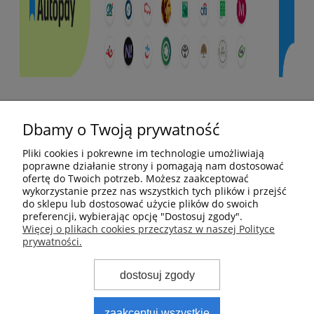
Pomoc
Dbamy o Twoją prywatność
Moje konto
Pliki cookies i pokrewne im technologie umożliwiają
poprawne działanie strony i pomagają nam dostosować
ofertę do Twoich potrzeb. Możesz zaakceptować
Płatności i dostawa
wykorzystanie przez nas wszystkich tych plików i przejść
do sklepu lub dostosować użycie plików do swoich
preferencji, wybierając opcję "Dostosuj zgody".
Informacje
Więcej o plikach cookies przeczytasz w naszej Polityce
prywatności.
O nas
dostosuj zgody
zaakceptuj wszystkie