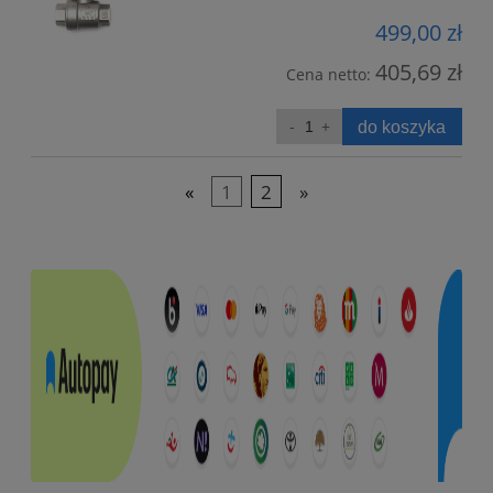
499,00 zł
405,69 zł
Cena netto:
do koszyka
«
1
2
»