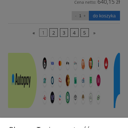
640,15 zł
Cena netto:
do koszyka
«
1
2
3
4
5
»
Pomoc