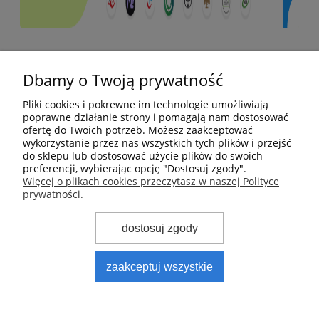
Pomoc
Dbamy o Twoją prywatność
Moje konto
Pliki cookies i pokrewne im technologie umożliwiają
poprawne działanie strony i pomagają nam dostosować
ofertę do Twoich potrzeb. Możesz zaakceptować
Płatności i dostawa
wykorzystanie przez nas wszystkich tych plików i przejść
do sklepu lub dostosować użycie plików do swoich
preferencji, wybierając opcję "Dostosuj zgody".
Informacje
Więcej o plikach cookies przeczytasz w naszej Polityce
prywatności.
O nas
dostosuj zgody
zaakceptuj wszystkie
PS Automatyka Pneumatyka Hydraulika
| ul. Gdańska
63, 83-330 Żukowo | NIP: 6842525367 | Tel.:
583 801 808
E-mail:
biuro@psautomatyka.pl
pokaż pełną wersję strony