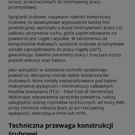
wzwyż
, przeznaczonych do intensywnej pracy
przemysłowej.
Sprężarki śrubowe, nazywane również kompresory
śrubowe, to obowiązkowe wyposażenie każdej linii
produkcyjnej, warsztatu o dużej intensywności pracy czy
zakładu utrzymania ruchu, gdzie zapotrzebowanie na
powietrze jest ciągłe i wysokie. W odróżnieniu od
kompresorów tłokowych, sprężarki śrubowe przemysłowe
zostały zaprojektowane do pracy ciągłej (24/7),
gwarantując stabilne parametry pracy i znacząco niższy
poziom wibracji oraz hałasu.
Jako specjaliści w dziedzinie techniki sprężonego
powietrza, oferujemy szeroki wybór kompresorów
śrubowych, które zostały zoptymalizowane pod kątem
maksymalnej wydajności i minimalizacji całkowitych
kosztów posiadania (TCO – Total Cost of Ownership).
Wybierając odpowiednią sprężarkę powietrza, należy
uwzględnić szereg czynników technicznych, od mocy (kW),
przez ciśnienie robocze (bar), aż po rzeczywistą
wydajność, mierzoną w l/min lub m³/h.
Techniczna przewaga konstrukcji
śrubowej