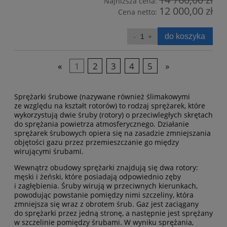
Najniższa cena:
12 000,00 zł
Cena netto:
do koszyka
«
1
2
3
4
5
»
Sprężarki śrubowe (nazywane również ślimakowymi
ze względu na kształt rotorów) to rodzaj sprężarek, które
wykorzystują dwie śruby (rotory) o przeciwległych skrętach
do sprężania powietrza atmosferycznego. Działanie
sprężarek śrubowych opiera się na zasadzie zmniejszania
objętości gazu przez przemieszczanie go między
wirującymi śrubami.
Wewnątrz obudowy sprężarki znajdują się dwa rotory:
męski i żeński, które posiadają odpowiednio zęby
i zagłębienia. Śruby wirują w przeciwnych kierunkach,
powodując powstanie pomiędzy nimi szczeliny, która
zmniejsza się wraz z obrotem śrub. Gaz jest zaciągany
do sprężarki przez jedną stronę, a następnie jest sprężany
w szczelinie pomiędzy śrubami. W wyniku sprężania,