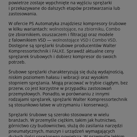
powietrze zostaje wypchnięte na wyjściu sprężarki
i przekazywane do dalszych etapów przetwarzania lub
zastosowania.
W ofercie PS Automatyka znajdziesz kompresory śrubowe
w kilku wariantach:
wolnostojące
,
na zbiorniku
,
Combo
(ze zbiornikiem, osuszaczem i filtracją) oraz modele
z falownikiem VSD —
wolnostojące VSD
i
Combo VSD
.
Dostępne są sprężarki śrubowe producentów Walter
Kompressortechnik i
FALKE
. Sprawdź aktualne ceny
sprężarek śrubowych i dobierz kompresor do swoich
potrzeb.
Śrubowe sprężarki charakteryzują się dużą wydajnością,
niskim poziomem hałasu i wibracji oraz wysokim
stopniem sprężania. Mogą pracować w trybie ciągłym, bez
przerw, co jest korzystne w przypadku zastosowań
przemysłowych. Ponadto, w porównaniu z innymi
rodzajami sprężarek, sprężarki Walter Kompressortechnik
są stosunkowo łatwe w utrzymaniu i konserwacji.
Sprężarki śrubowe są szeroko stosowane w wielu
branżach. W przemyśle ciężkim, takim jak hutnictwo,
górnictwo czy budownictwo, służą do zasilania narzędzi
pneumatycznych, maszyn i urządzeń wymagających
dużych ilości sprężonego powietrza. W przemyśle lekkim,