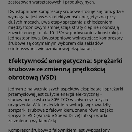
zastosowań warsztatowych i produkcyjnych.
Dwustopniowe kompresory śrubowe stosuje się tam, gdzie
wymagana jest wyższa efektywność energetyczna przy
dużych mocach. Dwa etapy sprężania z chłodzeniem
międzystopniowym zmniejszają straty cieplne i obniżają
zużycie energii o ok. 10–15% w porównaniu z konstrukcją
jednostopniową. Dwustopniowe wolnostojące kompresory
śrubowe są optymalnym wyborem dla zakładów
o intensywnej, wielozmianowej eksploatacji.
Efektywność energetyczna: Sprężarki
śrubowe ze zmienną prędkością
obrotową (VSD)
Jednym z najważniejszych aspektów eksploatacji sprężarki
przemysłowej jest zużycie energii elektrycznej –
stanowiące często do 80% TCO w całym cyklu życia
urządzenia. W tej dziedzinie rewolucję wprowadziły
sprężarki śrubowe z falownikiem, znane również jako
sprężarki VSD (Variable Speed Drive) lub sprężarki
ze zmienną wydajnością.
Kompresor śrubowy z falownikiem jest wyposażony