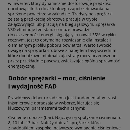
w inwerter, który dynamicznie dostosowuje prędkość
obrotową silnika do aktualnego zapotrzebowania na
sprężone powietrze w zakładzie. Tradycyjne sprężarki
ze stałą prędkością obrotową pracują w trybie
załącz/wyłącz lub pracują na biegu jałowym. Sprężarka
VSD eliminuje ten stan, co może prowadzić
do oszczędności energii sięgających nawet 35% w cyklu
rocznym. Jest to optymalne rozwiązanie dla instalacji
o zmiennym profilu poboru powietrza. Warto zwrócić
uwagę na sprężarki śrubowe z napędem bezpośrednim,
które dodatkowo minimalizują straty mocy przenoszonej
przez przekładnię pasową, zwiększając ogólną sprawność
energetyczną.
Dobór sprężarki – moc, ciśnienie
i wydajność FAD
Prawidłowy dobór urządzenia jest fundamentalny. Nasi
inżynierowie doradzają w wyborze, kierując się
kluczowymi parametrami technicznymi:
Ciśnienie robocze (bar): Najczęściej spotykane ciśnienia to
8, 10 lub 13 bar. Należy dobrać sprężarkę, która
z naddatkiem zaspokoi najwyższe wymagania ciśnieniowe