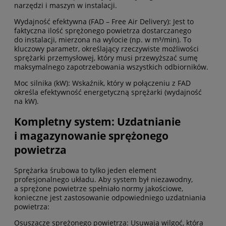
narzędzi i maszyn w instalacji.
Wydajność efektywna (FAD – Free Air Delivery): Jest to
faktyczna ilość sprężonego powietrza dostarczanego
do instalacji, mierzona na wylocie (np. w m³/min). To
kluczowy parametr, określający rzeczywiste możliwości
sprężarki przemysłowej, który musi przewyższać sumę
maksymalnego zapotrzebowania wszystkich odbiorników.
Moc silnika (kW): Wskaźnik, który w połączeniu z FAD
określa efektywność energetyczną sprężarki (wydajność
na kW).
Kompletny system: Uzdatnianie
i magazynowanie sprężonego
powietrza
Sprężarka śrubowa to tylko jeden element
profesjonalnego układu. Aby system był niezawodny,
a sprężone powietrze spełniało normy jakościowe,
konieczne jest zastosowanie odpowiedniego uzdatniania
powietrza:
Osuszacze sprężonego powietrza: Usuwają wilgoć, która