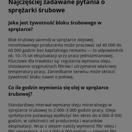
Najczęściej zadawane pytania o
sprężarki śrubowe
Jaka jest żywotność bloku śrubowego w
sprężarce?
Blok śrubowy (airend) w sprężarce olejowej
renomowanego producenta może pracować od 40 000 do
60 000 godzin bez kapitalnego remontu — to odpowiednik
ok. 10–15 lat eksploatacji przy pracy jednozmianowej.
Kluczowe dla trwałości są: regularna wymiana oleju,
stosowanie oryginalnych filtrów i utrzymanie właściwej
temperatury pracy. Zaniedbanie serwisu może skrócić
żywotność bloku nawet o połowę.
Co ile godzin wymienia się olej w sprężarce
śrubowej?
Standardowy interwał wymiany oleju mineralnego w
sprężarce śrubowej to 2 000–3 000 godzin pracy. Oleje
syntetyczne pozwalają wydłużyć ten okres do 4 000–8 000
godzin, w zależności od producenta i warunków
eksploatacji. Wraz z olejem należy wymienić filtr oleju i
filtr separatora, a co 4 000–6 000 godzin — również filtr