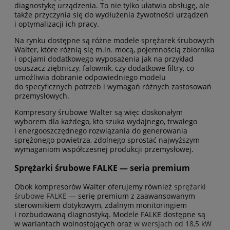
diagnostykę urządzenia. To nie tylko ułatwia obsługę, ale
także przyczynia się do wydłużenia żywotności urządzeń
i optymalizacji ich pracy.
Na rynku dostępne są różne modele sprężarek śrubowych
Walter, które różnią się m.in. mocą, pojemnością zbiornika
i opcjami dodatkowego wyposażenia jak na przykład
osuszacz ziębniczy, falownik, czy dodatkowe filtry, co
umożliwia dobranie odpowiedniego modelu
do specyficznych potrzeb i wymagań różnych zastosowań
przemysłowych.
Kompresory śrubowe Walter są więc doskonałym
wyborem dla każdego, kto szuka wydajnego, trwałego
i energooszczędnego rozwiązania do generowania
sprężonego powietrza, zdolnego sprostać najwyższym
wymaganiom współczesnej produkcji przemysłowej.
Sprężarki śrubowe FALKE — seria premium
Obok kompresorów Walter oferujemy również
sprężarki
śrubowe FALKE
— serię premium z zaawansowanym
sterownikiem dotykowym, zdalnym monitoringiem
i rozbudowaną diagnostyką. Modele FALKE dostępne są
w wariantach wolnostojących oraz
w wersjach od 18,5 kW