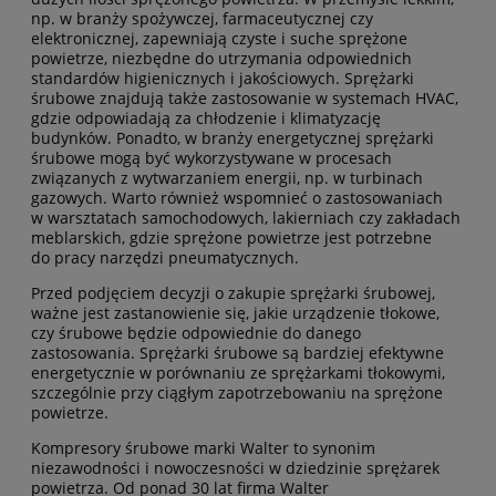
np. w branży spożywczej, farmaceutycznej czy
elektronicznej, zapewniają czyste i suche sprężone
powietrze, niezbędne do utrzymania odpowiednich
standardów higienicznych i jakościowych. Sprężarki
śrubowe znajdują także zastosowanie w systemach HVAC,
gdzie odpowiadają za chłodzenie i klimatyzację
budynków. Ponadto, w branży energetycznej sprężarki
śrubowe mogą być wykorzystywane w procesach
związanych z wytwarzaniem energii, np. w turbinach
gazowych. Warto również wspomnieć o zastosowaniach
w warsztatach samochodowych, lakierniach czy zakładach
meblarskich, gdzie sprężone powietrze jest potrzebne
do pracy narzędzi pneumatycznych.
Przed podjęciem decyzji o zakupie sprężarki śrubowej,
ważne jest zastanowienie się, jakie urządzenie tłokowe,
czy śrubowe będzie odpowiednie do danego
zastosowania. Sprężarki śrubowe są bardziej efektywne
energetycznie w porównaniu ze sprężarkami tłokowymi,
szczególnie przy ciągłym zapotrzebowaniu na sprężone
powietrze.
Kompresory śrubowe marki Walter to synonim
niezawodności i nowoczesności w dziedzinie sprężarek
powietrza. Od ponad 30 lat firma Walter