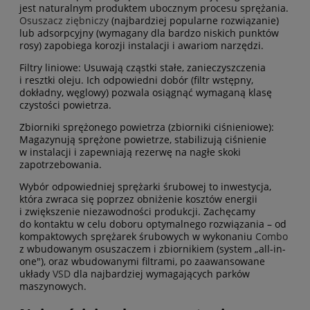
jest naturalnym produktem ubocznym procesu sprężania.
Osuszacz ziębniczy
(najbardziej popularne rozwiązanie)
lub adsorpcyjny (wymagany dla bardzo niskich punktów
rosy) zapobiega korozji instalacji i awariom narzędzi.
Filtry liniowe: Usuwają cząstki stałe, zanieczyszczenia
i resztki oleju. Ich odpowiedni dobór (filtr wstępny,
dokładny, węglowy) pozwala osiągnąć wymaganą klasę
czystości powietrza.
Zbiorniki sprężonego powietrza (zbiorniki ciśnieniowe):
Magazynują sprężone powietrze, stabilizują ciśnienie
w instalacji i zapewniają rezerwę na nagłe skoki
zapotrzebowania.
Wybór odpowiedniej sprężarki śrubowej to inwestycja,
która zwraca się poprzez obniżenie kosztów energii
i zwiększenie niezawodności produkcji. Zachęcamy
do kontaktu w celu doboru optymalnego rozwiązania – od
kompaktowych sprężarek śrubowych w wykonaniu
Combo
z wbudowanym osuszaczem i zbiornikiem (system „all-in-
one"), oraz wbudowanymi filtrami, po zaawansowane
układy
VSD
dla najbardziej wymagających parków
maszynowych.