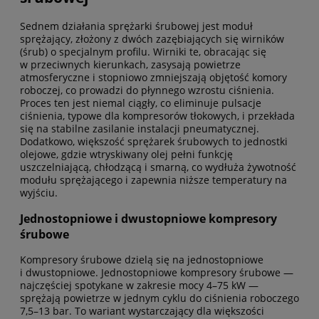
Sednem działania sprężarki śrubowej jest moduł
sprężający, złożony z dwóch zazębiających się wirników
(śrub) o specjalnym profilu. Wirniki te, obracając się
w przeciwnych kierunkach, zasysają powietrze
atmosferyczne i stopniowo zmniejszają objętość komory
roboczej, co prowadzi do płynnego wzrostu ciśnienia.
Proces ten jest niemal ciągły, co eliminuje pulsacje
ciśnienia, typowe dla kompresorów tłokowych, i przekłada
się na stabilne zasilanie instalacji pneumatycznej.
Dodatkowo, większość sprężarek śrubowych to jednostki
olejowe, gdzie wtryskiwany olej pełni funkcję
uszczelniającą, chłodzącą i smarną, co wydłuża żywotność
modułu sprężającego i zapewnia niższe temperatury na
wyjściu.
Jednostopniowe i dwustopniowe kompresory
śrubowe
Kompresory śrubowe dzielą się na jednostopniowe
i dwustopniowe. Jednostopniowe kompresory śrubowe —
najczęściej spotykane w zakresie mocy 4–75 kW —
sprężają powietrze w jednym cyklu do ciśnienia roboczego
7,5–13 bar. To wariant wystarczający dla większości