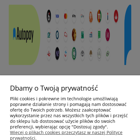
Pomoc
Dbamy o Twoją prywatność
Moje konto
Pliki cookies i pokrewne im technologie umożliwiają
poprawne działanie strony i pomagają nam dostosować
ofertę do Twoich potrzeb. Możesz zaakceptować
Płatności i dostawa
wykorzystanie przez nas wszystkich tych plików i przejść
do sklepu lub dostosować użycie plików do swoich
preferencji, wybierając opcję "Dostosuj zgody".
Informacje
Więcej o plikach cookies przeczytasz w naszej Polityce
prywatności.