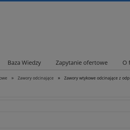
Baza Wiedzy
Zapytanie ofertowe
O 
»
»
wowe
Zawory odcinające
Zawory wtykowe odcinające z od