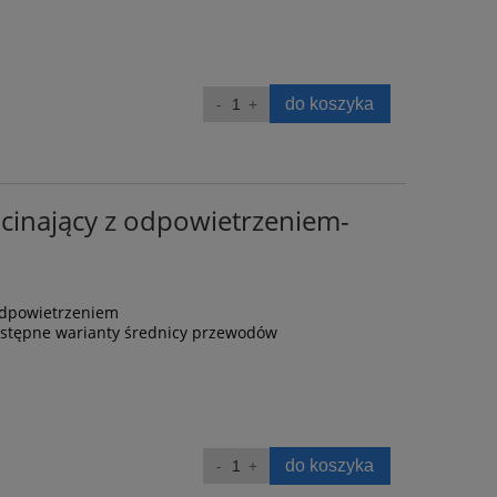
do koszyka
inający z odpowietrzeniem-
odpowietrzeniem
ostępne warianty średnicy przewodów
do koszyka