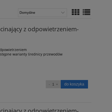
inający z odpowietrzeniem-
odpowietrzeniem
ostępne warianty średnicy przewodów
do koszyka
inający z odpowietrzeniem-