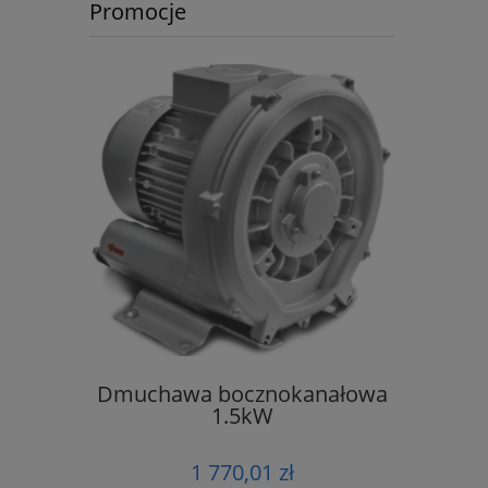
Promocje
 Walter
Dmuchawa bocznokanałowa
Siłown
00
1.5kW
1 770,01 zł