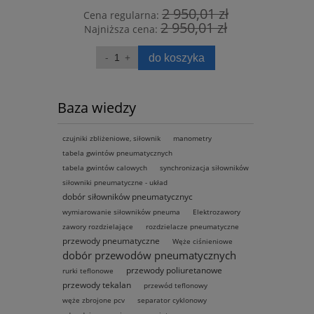
,00 zł
2 950,01 zł
Cena regularna:
Cena 
,59 zł
2 950,01 zł
Najniższa cena:
Najni
ka
do koszyka
Baza wiedzy
czujniki zbliżeniowe, siłownik
manometry
tabela gwintów pneumatycznych
tabela gwintów calowych
synchronizacja siłowników
siłowniki pneumatyczne - układ
dobór siłowników pneumatycznyc
wymiarowanie siłowników pneuma
Elektrozawory
zawory rozdzielające
rozdzielacze pneumatyczne
przewody pneumatyczne
Węże ciśnieniowe
dobór przewodów pneumatycznych
przewody poliuretanowe
rurki teflonowe
przewody tekalan
przewód teflonowy
węże zbrojone pcv
separator cyklonowy