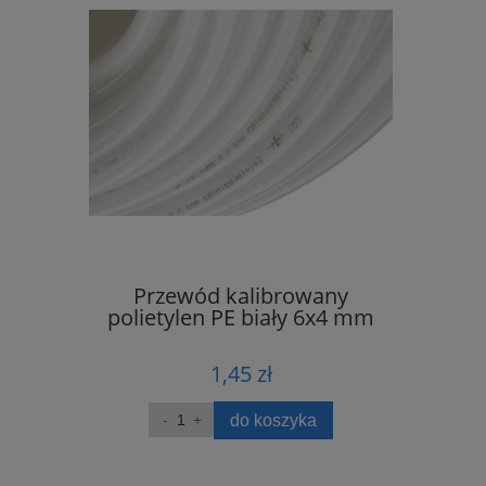
nowy PU
Przewód kalibrowany
Wąż zb
mm
polietylen PE biały 6x4 mm
nieb
1,45 zł
ka
do koszyka