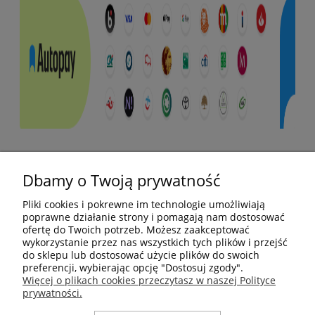
Pomoc
Dbamy o Twoją prywatność
Moje konto
Pliki cookies i pokrewne im technologie umożliwiają
poprawne działanie strony i pomagają nam dostosować
ofertę do Twoich potrzeb. Możesz zaakceptować
Płatności i dostawa
wykorzystanie przez nas wszystkich tych plików i przejść
do sklepu lub dostosować użycie plików do swoich
preferencji, wybierając opcję "Dostosuj zgody".
Informacje
Więcej o plikach cookies przeczytasz w naszej Polityce
prywatności.
O nas